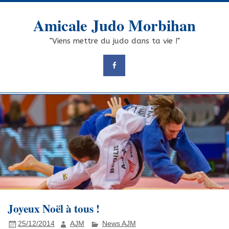
Skip
to
Amicale Judo Morbihan
content
"Viens mettre du judo dans ta vie !"
Joyeux Noël à tous !
25/12/2014
AJM
News AJM