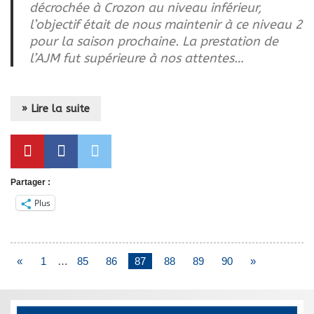
décrochée à Crozon au niveau inférieur,
l’objectif était de nous maintenir à ce niveau 2
pour la saison prochaine. La prestation de
l’AJM fut supérieure à nos attentes…
» Lire la suite
Partager :
Plus
«
1
…
85
86
87
88
89
90
»