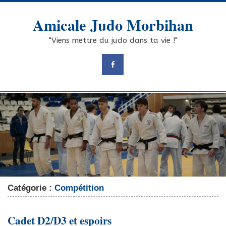
Skip
to
Amicale Judo Morbihan
content
"Viens mettre du judo dans ta vie !"
Catégorie :
Compétition
Cadet D2/D3 et espoirs