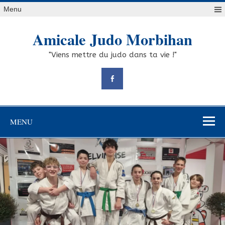
Skip
Menu
to
content
Amicale Judo Morbihan
"Viens mettre du judo dans ta vie !"
MENU