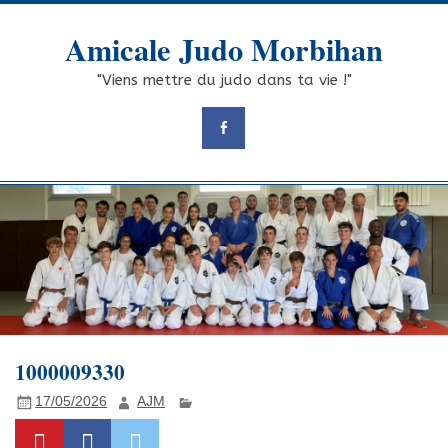
Skip
to
Amicale Judo Morbihan
content
"Viens mettre du judo dans ta vie !"
1000009330
17/05/2026
AJM