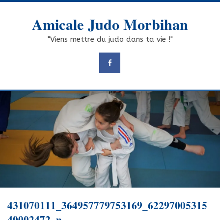
Skip
to
Amicale Judo Morbihan
content
"Viens mettre du judo dans ta vie !"
431070111_364957779753169_62297005315
40002472_n