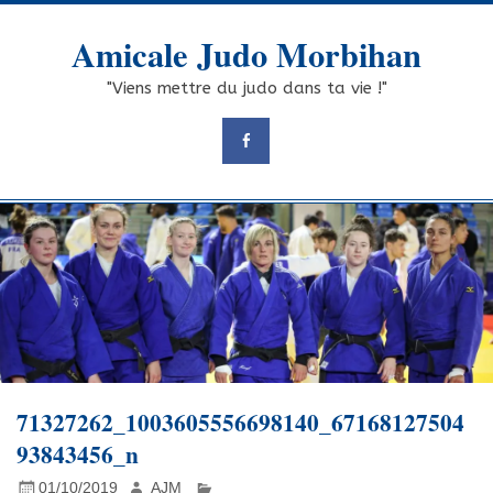
Skip
to
Amicale Judo Morbihan
content
"Viens mettre du judo dans ta vie !"
71327262_1003605556698140_67168127504
93843456_n
01/10/2019
AJM