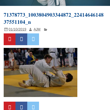
71378773_1003804903344872_22414646148
37551104_n
01/10/2019
AJM