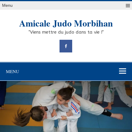
Skip
Menu
to
content
Amicale Judo Morbihan
"Viens mettre du judo dans ta vie !"
MENU