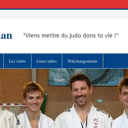
han
"Viens mettre du judo dans ta vie !"
Les clubs
Liens utiles
Téléchargements