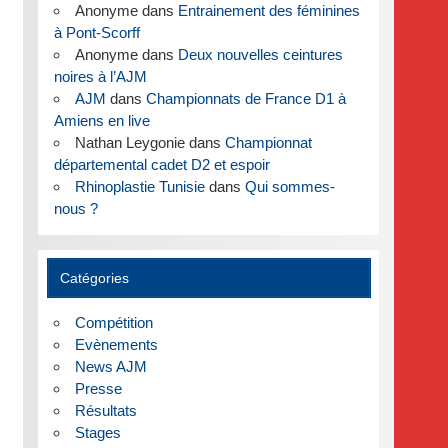
Anonyme
dans
Entrainement des féminines
à Pont-Scorff
Anonyme
dans
Deux nouvelles ceintures
noires à l’AJM
AJM
dans
Championnats de France D1 à
Amiens en live
Nathan Leygonie
dans
Championnat
départemental cadet D2 et espoir
Rhinoplastie Tunisie
dans
Qui sommes-
nous ?
Catégories
Compétition
Evènements
News AJM
Presse
Résultats
Stages