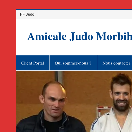
Skip
FF Judo
to
content
Amicale Judo Morbi
Client Portal
Qui sommes-nous ?
Nous contacter