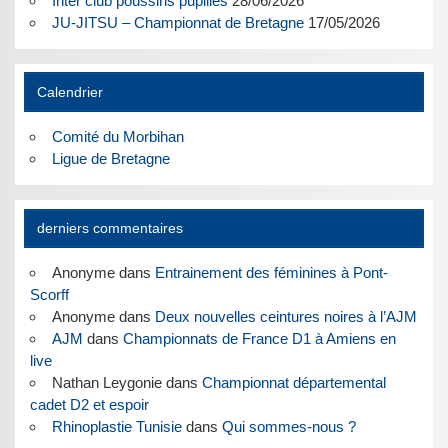
Inter club poussins pupilles
28/06/2026
JU-JITSU – Championnat de Bretagne
17/05/2026
Calendrier
Comité du Morbihan
Ligue de Bretagne
derniers commentaires
Anonyme
dans
Entrainement des féminines à Pont-
Scorff
Anonyme
dans
Deux nouvelles ceintures noires à l’AJM
AJM
dans
Championnats de France D1 à Amiens en
live
Nathan Leygonie
dans
Championnat départemental
cadet D2 et espoir
Rhinoplastie Tunisie
dans
Qui sommes-nous ?