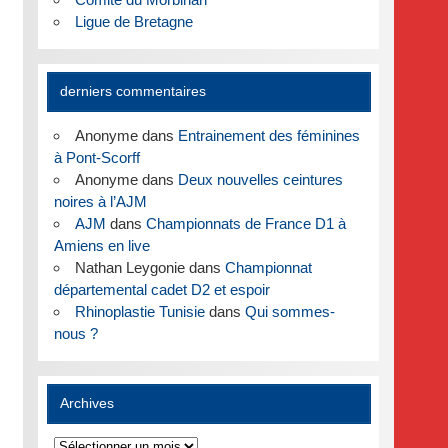
Ligue de Bretagne
derniers commentaires
Anonyme
dans
Entrainement des féminines
à Pont-Scorff
Anonyme
dans
Deux nouvelles ceintures
noires à l’AJM
AJM
dans
Championnats de France D1 à
Amiens en live
Nathan Leygonie
dans
Championnat
départemental cadet D2 et espoir
Rhinoplastie Tunisie
dans
Qui sommes-
nous ?
Archives
Archives