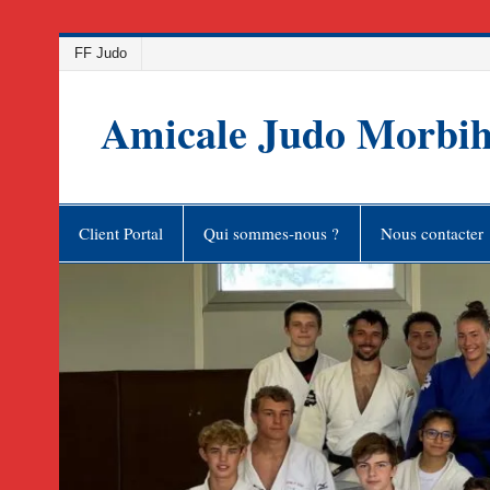
Skip
FF Judo
to
content
Amicale Judo Morbi
Client Portal
Qui sommes-nous ?
Nous contacter