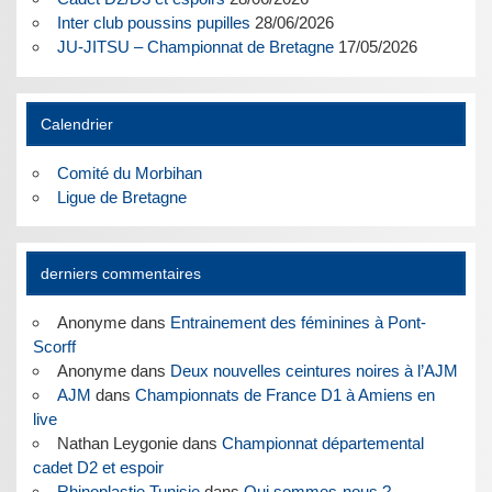
Inter club poussins pupilles
28/06/2026
JU-JITSU – Championnat de Bretagne
17/05/2026
Calendrier
Comité du Morbihan
Ligue de Bretagne
derniers commentaires
Anonyme
dans
Entrainement des féminines à Pont-
Scorff
Anonyme
dans
Deux nouvelles ceintures noires à l’AJM
AJM
dans
Championnats de France D1 à Amiens en
live
Nathan Leygonie
dans
Championnat départemental
cadet D2 et espoir
Rhinoplastie Tunisie
dans
Qui sommes-nous ?