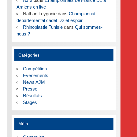
AJM
dans
Championnats de France D1 à
Amiens en live
Nathan Leygonie
dans
Championnat
départemental cadet D2 et espoir
Rhinoplastie Tunisie
dans
Qui sommes-
nous ?
Catégories
Compétition
Evènements
News AJM
Presse
Résultats
Stages
Méta