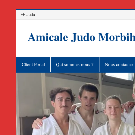
Skip
FF Judo
to
content
Amicale Judo Morbi
Client Portal
Qui sommes-nous ?
Nous contacter