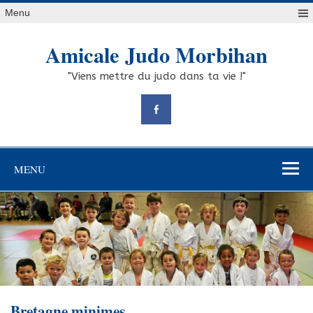
Skip
Menu
to
content
Amicale Judo Morbihan
"Viens mettre du judo dans ta vie !"
MENU
Bretagne minimes