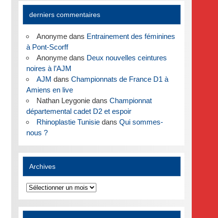
derniers commentaires
Anonyme
dans
Entrainement des féminines
à Pont-Scorff
Anonyme
dans
Deux nouvelles ceintures
noires à l’AJM
AJM
dans
Championnats de France D1 à
Amiens en live
Nathan Leygonie
dans
Championnat
départemental cadet D2 et espoir
Rhinoplastie Tunisie
dans
Qui sommes-
nous ?
Archives
Archives