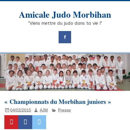
Skip
to
Amicale Judo Morbihan
content
"Viens mettre du judo dans ta vie !"
« Championnats du Morbihan juniors »
04/02/2015
AJM
Presse