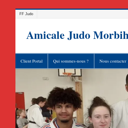
Skip
FF Judo
to
content
Amicale Judo Morbi
Client Portal
Qui sommes-nous ?
Nous contacter