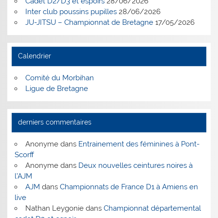
Cadet D2/D3 et espoirs
28/06/2026
Inter club poussins pupilles
28/06/2026
JU-JITSU – Championnat de Bretagne
17/05/2026
Calendrier
Comité du Morbihan
Ligue de Bretagne
derniers commentaires
Anonyme
dans
Entrainement des féminines à Pont-
Scorff
Anonyme
dans
Deux nouvelles ceintures noires à
l’AJM
AJM
dans
Championnats de France D1 à Amiens en
live
Nathan Leygonie
dans
Championnat départemental