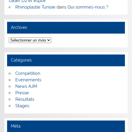
cadet D2 et espoir
Rhinoplastie Tunisie
dans
Qui sommes-nous ?
Archives
Archives
Catégories
Compétition
Evènements
News AJM
Presse
Résultats
Stages
Méta