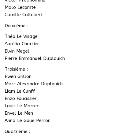
Victor Prodhomme
Malo Lecomte
Camille Collobert
Deuxiéme :
Théo Le Visage
Aurélia Chartier
Elvin Megel
Pierre Emmanuel Duplouich
Troisième :
Ewen Grillon
Marc Alexandre Duplouich
Liam Le Cunff
Enzo Fouassier
Louis Le Marrec
Envel Le Men
Anna Le Goue Perron
Quatrième :