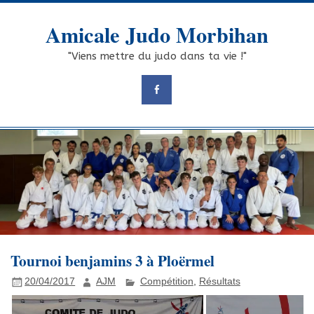
Skip
to
Amicale Judo Morbihan
content
"Viens mettre du judo dans ta vie !"
Tournoi benjamins 3 à Ploërmel
20/04/2017
AJM
Compétition
,
Résultats