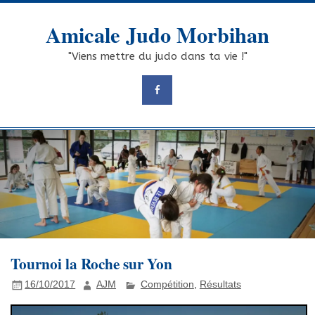
Skip
to
Amicale Judo Morbihan
content
"Viens mettre du judo dans ta vie !"
Tournoi la Roche sur Yon
16/10/2017
AJM
Compétition
,
Résultats