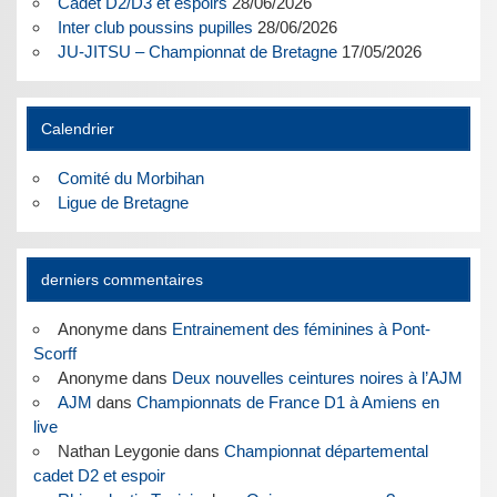
Cadet D2/D3 et espoirs
28/06/2026
Inter club poussins pupilles
28/06/2026
JU-JITSU – Championnat de Bretagne
17/05/2026
Calendrier
Comité du Morbihan
Ligue de Bretagne
derniers commentaires
Anonyme
dans
Entrainement des féminines à Pont-
Scorff
Anonyme
dans
Deux nouvelles ceintures noires à l’AJM
AJM
dans
Championnats de France D1 à Amiens en
live
Nathan Leygonie
dans
Championnat départemental
cadet D2 et espoir