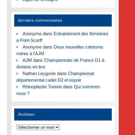
derniers commentaires
Anonyme
dans
Entrainement des féminines
à Pont-Scorff
Anonyme
dans
Deux nouvelles ceintures
noires à l’AJM
AJM
dans
Championnats de France D1 à
Amiens en live
Nathan Leygonie
dans
Championnat
départemental cadet D2 et espoir
Rhinoplastie Tunisie
dans
Qui sommes-
nous ?
Archives
Archives