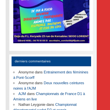
derniers commentaires
Anonyme
dans
Entrainement des féminines
à Pont-Scorff
Anonyme
dans
Deux nouvelles ceintures
noires à l’AJM
AJM
dans
Championnats de France D1 à
Amiens en live
Nathan Leygonie
dans
Championnat
départemental cadet D2 et espoir