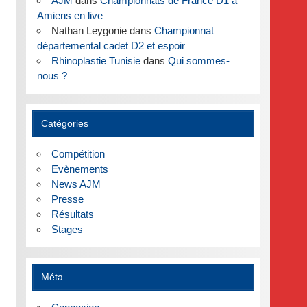
AJM
dans
Championnats de France D1 à
Amiens en live
Nathan Leygonie
dans
Championnat
départemental cadet D2 et espoir
Rhinoplastie Tunisie
dans
Qui sommes-
nous ?
Catégories
Compétition
Evènements
News AJM
Presse
Résultats
Stages
Méta