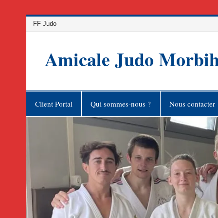
Skip
FF Judo
to
content
Amicale Judo Morbi
Client Portal
Qui sommes-nous ?
Nous contacter