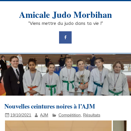
Skip
to
Amicale Judo Morbihan
content
"Viens mettre du judo dans ta vie !"
Nouvelles ceintures noires à l’AJM
19/10/2021
AJM
Compétition
,
Résultats