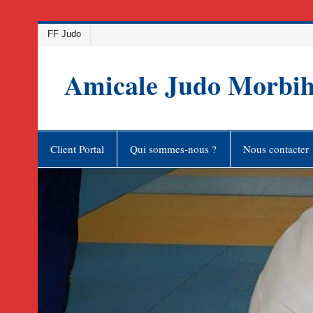
Skip
FF Judo
to
content
Amicale Judo Morbi
Client Portal
Qui sommes-nous ?
Nous contacter