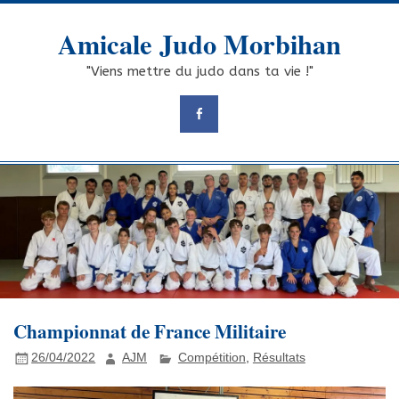
Skip
to
Amicale Judo Morbihan
content
"Viens mettre du judo dans ta vie !"
Championnat de France Militaire
26/04/2022
AJM
Compétition
,
Résultats