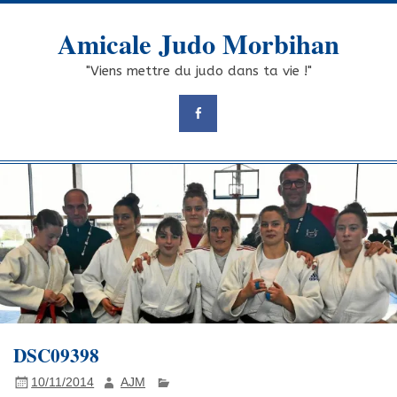
Skip
to
Amicale Judo Morbihan
content
"Viens mettre du judo dans ta vie !"
DSC09398
10/11/2014
AJM