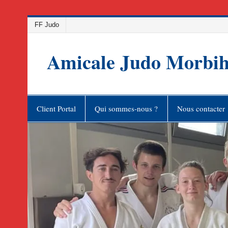
Skip
FF Judo
to
content
Amicale Judo Morbi
Client Portal
Qui sommes-nous ?
Nous contacter