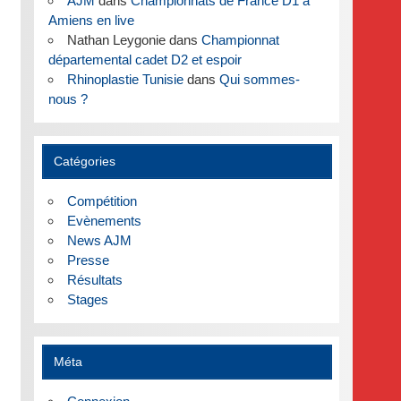
AJM
dans
Championnats de France D1 à
Amiens en live
Nathan Leygonie
dans
Championnat
départemental cadet D2 et espoir
Rhinoplastie Tunisie
dans
Qui sommes-
nous ?
Catégories
Compétition
Evènements
News AJM
Presse
Résultats
Stages
Méta