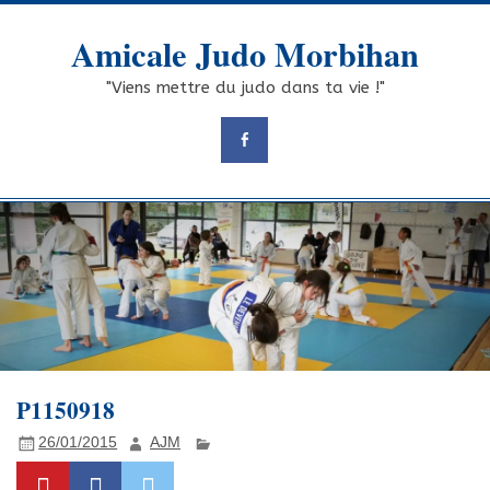
Skip
to
Amicale Judo Morbihan
content
"Viens mettre du judo dans ta vie !"
P1150918
26/01/2015
AJM