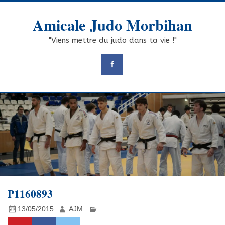
Skip
to
Amicale Judo Morbihan
content
"Viens mettre du judo dans ta vie !"
P1160893
13/05/2015
AJM