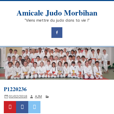
Skip
to
Amicale Judo Morbihan
content
"Viens mettre du judo dans ta vie !"
P1220236
01/02/2018
AJM