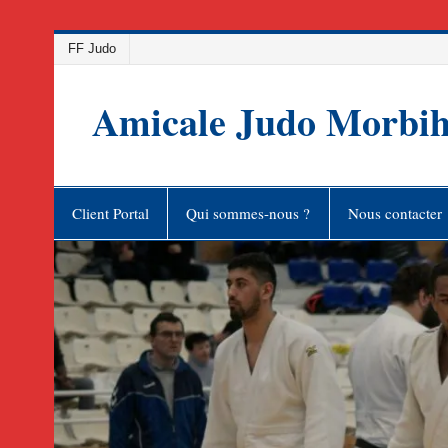
Skip
FF Judo
to
content
Amicale Judo Morbi
Client Portal
Qui sommes-nous ?
Nous contacter