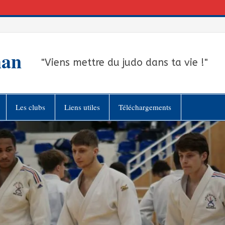
han
"Viens mettre du judo dans ta vie !"
Les clubs
Liens utiles
Téléchargements