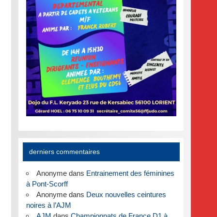
derniers commentaires
Anonyme
dans
Entrainement des féminines
à Pont-Scorff
Anonyme
dans
Deux nouvelles ceintures
noires à l’AJM
AJM
dans
Championnats de France D1 à